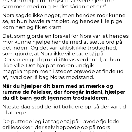
måske meget mere lyst til at være hjemme
sammen med mig. Er det sådan det er?”
Nora sagde ikke noget, men hendes mor kunne
se, at hun havde ramt plet, og hendes lille pige
kom hen og fik et kram.
Det, som gjorde en forskel for Nora var, at hendes
mor kunne hjælpe hende med at sætte ord på
det indeni. Og det var faktisk ikke trodsighed,
som gjorde, at Nora ikke ville tage tøj på.
Der var en god grund i Noras verden til, at hun
ikke ville. Det hjalp at moren undgik
magtkampen men i stedet prøvede at finde ud
af, hvad der lå bag Noras modstand.
Når du hjælper dit barn med at mærke og
rumme de følelser, der foregår indeni, hjælper
du dit barn godt igennem trodsalderen.
Næste dag stod de lidt tidligere op, så der var tid
til at lege.
De puttede leg i at tage tøj på: Lavede fjollede
drillesokker, der selv hoppede op på mors