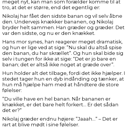
meget nyt, kan man som forælder komme til at
tro, at det er større, end det egentlig er:
Nikolaj har fået den sidste banan og vil selv åbne
den. Undervejs knækker bananen, og Nikolaj
bryder helt sammen. Han græder og græder. Det
var den sidste, og nu er den knækket.
Hans mor synes, han reagerer meget dramatisk,
og hun er lige ved at sige: ”Nu skal du altså spise
den banan, du har skrællet”. Og hun skal bide sig
selv i tungen for ikke at sige: “Det er jo bare en
banan; det er altså ikke noget at græde over”.
Hun holder alt det tilbage, fordi det ikke hjælper. I
stedet tager hun en dyb indånding og tænker, at
hun må hjælpe ham med at håndtere de store
følelser:
”Du ville have en hel banan. Når bananen er
knækket, er det bare helt forkert… Er det sådan
det er?”
Nikolaj græder endnu højere: ”Jaaah…” – Det er
rart at blive mødt i sine følelser.