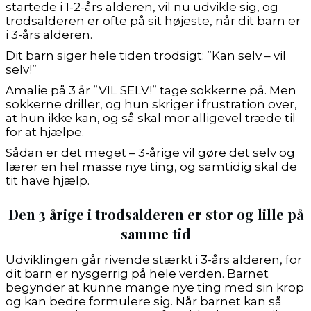
startede i 1-2-års alderen, vil nu udvikle sig, og
trodsalderen er ofte på sit højeste, når dit barn er
i 3-års alderen.
Dit barn siger hele tiden trodsigt: ”Kan selv – vil
selv!”
Amalie på 3 år ”VIL SELV!” tage sokkerne på. Men
sokkerne driller, og hun skriger i frustration over,
at hun ikke kan, og så skal mor alligevel træde til
for at hjælpe.
Sådan er det meget – 3-årige vil gøre det selv og
lærer en hel masse nye ting, og samtidig skal de
tit have hjælp.
Den 3 årige i trodsalderen er stor og lille på
samme tid
Udviklingen går rivende stærkt i 3-års alderen, for
dit barn er nysgerrig på hele verden. Barnet
begynder at kunne mange nye ting med sin krop
og kan bedre formulere sig. Når barnet kan så