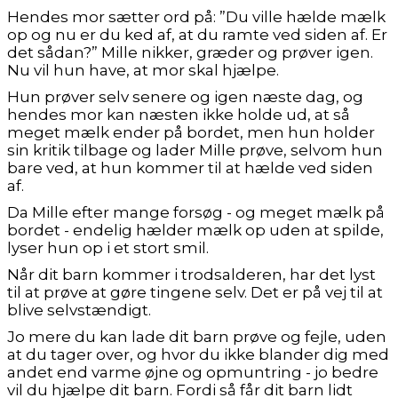
Hendes mor sætter ord på: ”Du ville hælde mælk
op og nu er du ked af, at du ramte ved siden af. Er
det sådan?” Mille nikker, græder og prøver igen.
Nu vil hun have, at mor skal hjælpe.
Hun prøver selv senere og igen næste dag, og
hendes mor kan næsten ikke holde ud, at så
meget mælk ender på bordet, men hun holder
sin kritik tilbage og lader Mille prøve, selvom hun
bare ved, at hun kommer til at hælde ved siden
af.
Da Mille efter mange forsøg - og meget mælk på
bordet - endelig hælder mælk op uden at spilde,
lyser hun op i et stort smil.
Når dit barn kommer i trodsalderen, har det lyst
til at prøve at gøre tingene selv. Det er på vej til at
blive selvstændigt.
Jo mere du kan lade dit barn prøve og fejle, uden
at du tager over, og hvor du ikke blander dig med
andet end varme øjne og opmuntring - jo bedre
vil du hjælpe dit barn. Fordi så får dit barn lidt