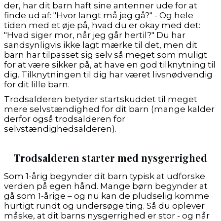
der, har dit barn haft sine antenner ude for at
finde ud af: "Hvor langt må jeg gå?" - Og hele
tiden med et øje på, hvad du er okay med det:
"Hvad siger mor, når jeg går hertil?" Du har
sandsynligvis ikke lagt mærke til det, men dit
barn har tilpasset sig selv så meget som muligt
for at være sikker på, at have en god tilknytning til
dig. Tilknytningen til dig har været livsnødvendig
for dit lille barn.
Trodsalderen betyder startskuddet til meget
mere selvstændighed for dit barn (mange kalder
derfor også trodsalderen for
selvstændighedsalderen).
Trodsalderen starter med nysgerrighed
Som 1-årig begynder dit barn typisk at udforske
verden på egen hånd. Mange børn begynder at
gå som 1-årige – og nu kan de pludselig komme
hurtigt rundt og undersøge ting. Så du oplever
måske, at dit barns nysgerrighed er stor - og når