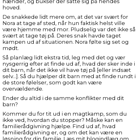
hænder, og bukser der satte sig på hendes
hoved.
De snakkede lidt mere om, at det var svært for
Nora at tage af sted, når hun faktisk helst ville
være hjemme med mor. Pludselig var det ikke så
svært at tage tøj på. Deres snak havde taget
kampen ud af situationen. Nora følte sig set og
mødt.
Så planlæg lidt ekstra tid, leg med det og vær
nysgerrig efter at finde ud af, hvad der sker inde i
dit barn, når det ikke vil have tøj på [eller indsæt
selv…]. Så du hjælper dit barn med at finde rundt i
de store følelser, som godt kan være
overvældende.
Ender du altid i de samme konflikter med dit
barn?
Kommer du for tit ud i en magtkamp, som du
ikke ved, hvordan du stopper? Måske kan en
familierådgivning hjælpe. Find ud af, hvad
familierådgivning er, og om det kan være en
løsning for din familie. Læs mit blogindlæg om,