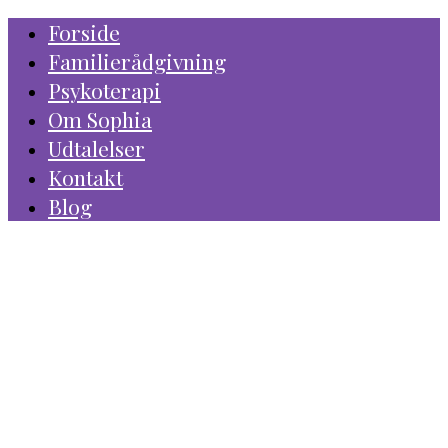
Forside
Familierådgivning
Psykoterapi
Om Sophia
Udtalelser
Kontakt
Blog