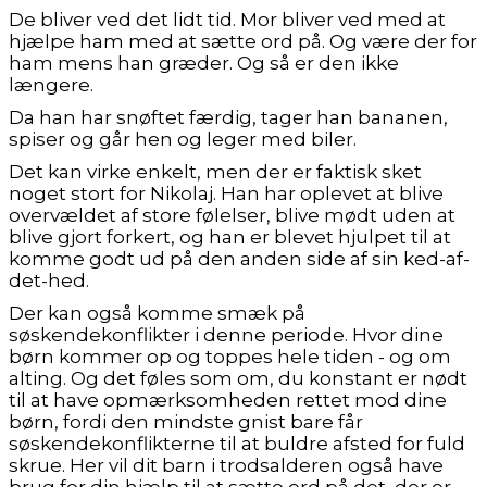
De bliver ved det lidt tid. Mor bliver ved med at
hjælpe ham med at sætte ord på. Og være der for
ham mens han græder. Og så er den ikke
længere.
Da han har snøftet færdig, tager han bananen,
spiser og går hen og leger med biler.
Det kan virke enkelt, men der er faktisk sket
noget stort for Nikolaj. Han har oplevet at blive
overvældet af store følelser, blive mødt uden at
blive gjort forkert, og han er blevet hjulpet til at
komme godt ud på den anden side af sin ked-af-
det-hed.
Der kan også komme smæk på
søskendekonflikter i denne periode. Hvor dine
børn kommer op og toppes hele tiden - og om
alting. Og det føles som om, du konstant er nødt
til at have opmærksomheden rettet mod dine
børn, fordi den mindste gnist bare får
søskendekonflikterne til at buldre afsted for fuld
skrue. Her vil dit barn i trodsalderen også have
brug for din hjælp til at sætte ord på det, der er