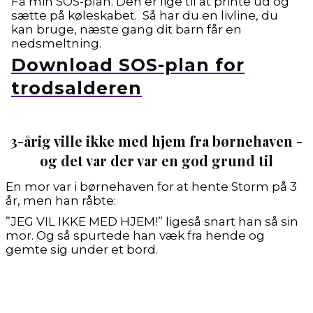
Få min SOS-plan. Den er lige til at printe ud og
sætte på køleskabet. Så har du en livline, du
kan bruge, næste gang dit barn får en
nedsmeltning.
Download SOS-plan for
trodsalderen
3-årig ville ikke med hjem fra børnehaven -
og det var der var en god grund til
En mor var i børnehaven for at hente Storm på 3
år, men han råbte:
”JEG VIL IKKE MED HJEM!” ligeså snart han så sin
mor. Og så spurtede han væk fra hende og
gemte sig under et bord.