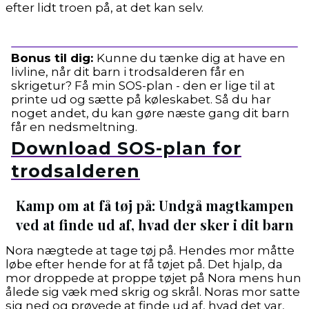
efter lidt troen på, at det kan selv.
Bonus til dig
:
Kunne du tænke dig at have en
livline, når dit barn i trodsalderen får en
skrigetur? Få min SOS-plan - den er lige til at
printe ud og sætte på køleskabet. Så du har
noget andet, du kan gøre næste gang dit barn
får en nedsmeltning.
Download SOS-plan for
trodsalderen
Kamp om at få tøj på: Undgå magtkampen
ved at finde ud af, hvad der sker i dit barn
Nora nægtede at tage tøj på. Hendes mor måtte
løbe efter hende for at få tøjet på. Det hjalp, da
mor droppede at proppe tøjet på Nora mens hun
ålede sig væk med skrig og skrål. Noras mor satte
sig ned og prøvede at finde ud af, hvad det var,