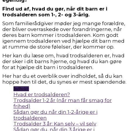
egentlig?”
Find ud af, hvad du gør, når dit barn er i
trodsalderen som 1-, 2- og 3-årig.
Som familierådgiver møder jeg mange forældre,
der bliver overraskede over forandringerne, når
deres barn kommer i trodsalderen. Kom godt
igennem trodsalderen ved hjælpe dit barn med
at rumme de store følelser, der kommer op.
Her kan du læse om, hvad trodsalderen er, hvad
der sker i dit barns hjerne, og hvad du kan gøre
for at hjælpe dit barn i trodsalderen.
Her har du et overblik over indholdet, så du kan
hoppe hen til det, du synes er mest spændende.
Indhold:
Hvad er trodsalderen?
Trodsalder 1-2 år (når man får smag for
frihed)
Sådan gør du når din 1-2-årige er i
trodsalderen
Trodsalder 3 år: Kan selv – vil selv
Sådan gør du, når din 3 årige er i