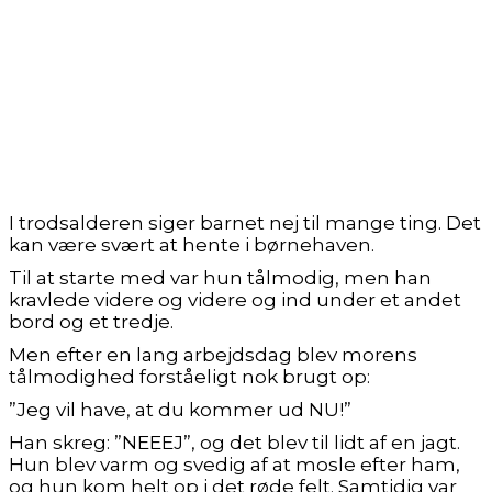
I trodsalderen siger barnet nej til mange ting. Det
kan være svært at hente i børnehaven.
Til at starte med var hun tålmodig, men han
kravlede videre og videre og ind under et andet
bord og et tredje.
Men efter en lang arbejdsdag blev morens
tålmodighed forståeligt nok brugt op:
”Jeg vil have, at du kommer ud NU!”
Han skreg: ”NEEEJ”, og det blev til lidt af en jagt.
Hun blev varm og svedig af at mosle efter ham,
og hun kom helt op i det røde felt. Samtidig var