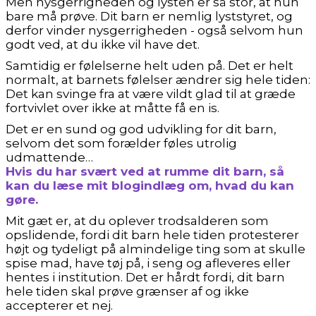
Men nysgerrigheden og lysten er så stor, at hun
bare må prøve. Dit barn er nemlig lyststyret, og
derfor vinder nysgerrigheden - også selvom hun
godt ved, at du ikke vil have det.
Samtidig er følelserne helt uden på. Det er helt
normalt, at barnets følelser ændrer sig hele tiden:
Det kan svinge fra at være vildt glad til at græde
fortvivlet over ikke at måtte få en is.
Det er en sund og god udvikling for dit barn,
selvom det som forælder føles utrolig
udmattende…
Hvis du har svært ved at rumme dit barn, så
kan du læse mit blogindlæg om, hvad du kan
gøre.
Mit gæt er, at du oplever trodsalderen som
opslidende, fordi dit barn hele tiden protesterer
højt og tydeligt på almindelige ting som at skulle
spise mad, have tøj på, i seng og afleveres eller
hentes i institution. Det er hårdt fordi, dit barn
hele tiden skal prøve grænser af og ikke
accepterer et nej.