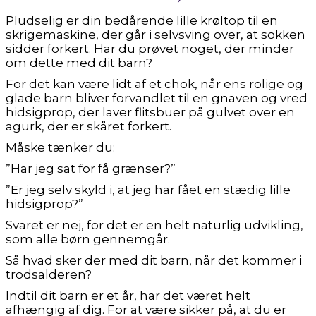
Pludselig er din bedårende lille krøltop til en
skrigemaskine, der går i selvsving over, at sokken
sidder forkert. Har du prøvet noget, der minder
om dette med dit barn?
For det kan være lidt af et chok, når ens rolige og
glade barn bliver forvandlet til en gnaven og vred
hidsigprop, der laver flitsbuer på gulvet over en
agurk, der er skåret forkert.
Måske tænker du:
”Har jeg sat for få grænser?”
”Er jeg selv skyld i, at jeg har fået en stædig lille
hidsigprop?”
Svaret er nej, for det er en helt naturlig udvikling,
som alle børn gennemgår.
Så hvad sker der med dit barn, når det kommer i
trodsalderen?
Indtil dit barn er et år, har det været helt
afhængig af dig. For at være sikker på, at du er